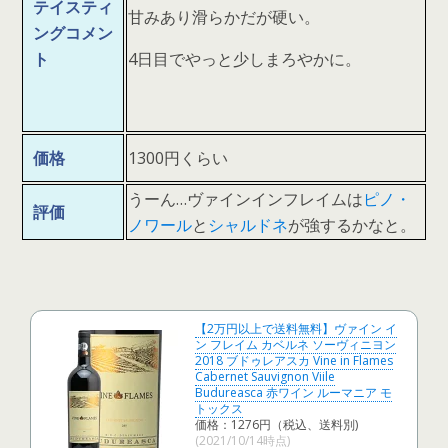
テイスティ
甘みあり滑らかだが硬い。
ングコメン
ト
4日目でやっと少しまろやかに。
価格
1300円くらい
うーん…ヴァインインフレイムは
ピノ・
評価
ノワール
と
シャルドネ
が強するかなと。
【2万円以上で送料無料】ヴァイン イ
ン フレイム カベルネ ソーヴィニヨン
2018 ブドゥレアスカ Vine in Flames
Cabernet Sauvignon Viile
Budureasca 赤ワイン ルーマニア モ
トックス
価格：1276円（税込、送料別)
(2021/10/14時点)