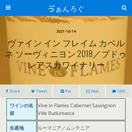
ゔぁんろぐ
2021-10-14
ヴァイン イン フレイム カベル
ネ ソーヴィニヨン 2018／ブドゥ
レアスカワイナリー
Share
Tweet
Pin
Mail
SMS
ワインの名
Vine in Flames Cabernet Sauvignon
前
Viile Budureasca
生産地
ルーマニア／ムンテニア