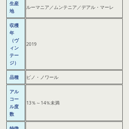
生産
ルーマニア／ムンテニア／デアル・マーレ
地
収穫
年
（ヴ
2019
ィン
テー
ジ）
品種
ピノ・ノワール
アル
コー
13％～14％未満
ル度
数
特徴