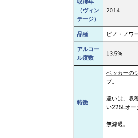
収穫年
（ヴィン
2014
テージ）
品種
ピノ・ノワ
アルコー
13.5%
ル度数
ベッカーの
プ。
違いは、収
特徴
い225Lオ
無濾過。