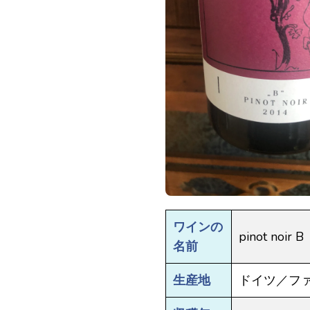
ワインの
pinot noir B
名前
生産地
ドイツ／フ