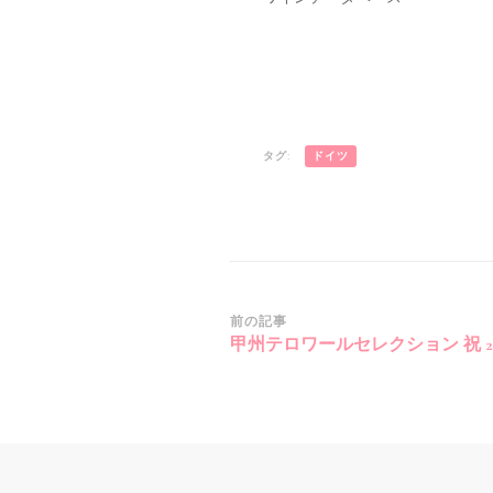
タグ:
ドイツ
投
前の記事
甲州テロワールセレクション 祝 20
稿
ナ
ビ
ゲ
ー