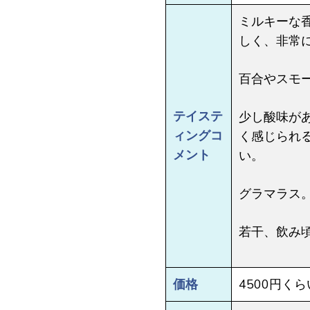
ミルキーな
しく、非常
百合やスモ
テイステ
少し酸味が
ィングコ
く感じられ
メント
い。
グラマラス
若干、飲み
価格
4500円くら