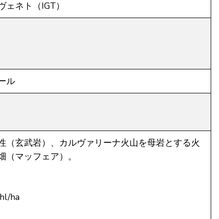
ヴェネト（IGT）
ール
性（玄武岩）、カルヴァリーナ火山を母岩とする火
畑（マッフェア）。
l/ha