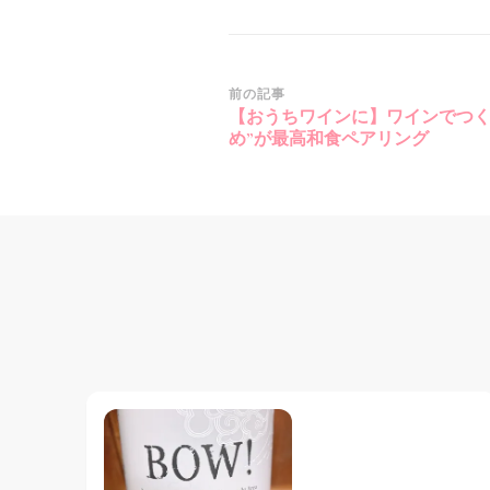
投
前の記事
【おうちワインに】ワインでつく
稿
め”が最高和食ペアリング
ナ
ビ
ゲ
ー
シ
ョ
ン