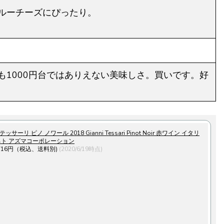
ルーチーズにぴったり。
も1000円台ではありえない美味しさ。買いです。好
サーリ ピノ ノワール 2018 Gianni Tessari Pinot Noir 赤ワイン イタリ
ネト アズマコーポレーション
716円（税込、送料別)
(2020/6/19時点)