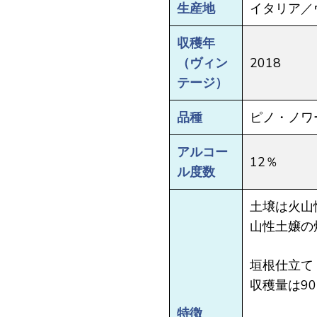
生産地
イタリア／
収穫年
（ヴィン
2018
テージ）
品種
ピノ・ノワ
アルコー
12％
ル度数
土壌は火山
山性土嬢の
垣根仕立て
収穫量は90h
特徴