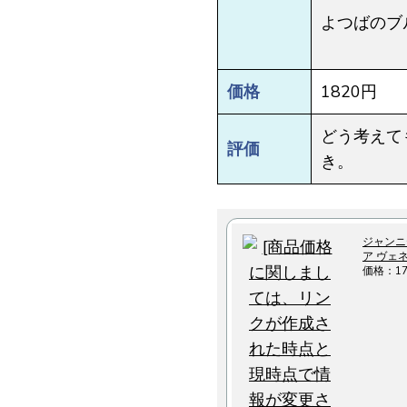
よつばのブ
価格
1820円
どう考えて
評価
き。
ジャンニテッ
ア ヴェ
価格：1