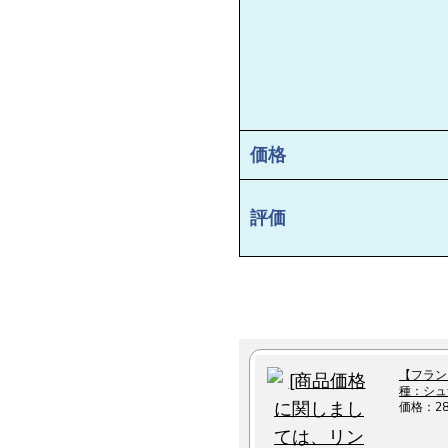
価格
評価
【フラン
種：シュ
価格：2