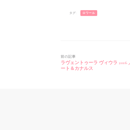
タグ:
ロワール
投
前の記事
ラヴェントゥーラ ヴィウラ 2016
稿
ート＆カナルス
ナ
ビ
ゲ
ー
シ
ョ
ン