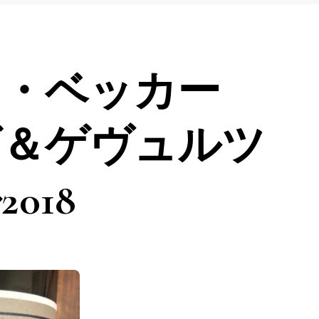
ヒ・ベッカー
グ＆ゲヴュルツ
018