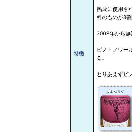
熟成に使用さ
料のものが3
2008年から
ピノ・ノワー
特徴
る。
とりあえずピ
ゔぁんろぐ