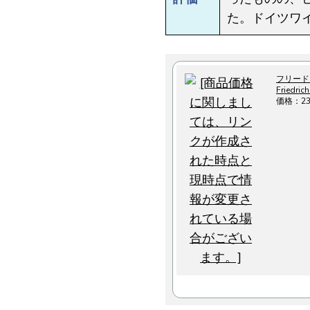
た。ドイツワ
フリード
Friedric
価格：2