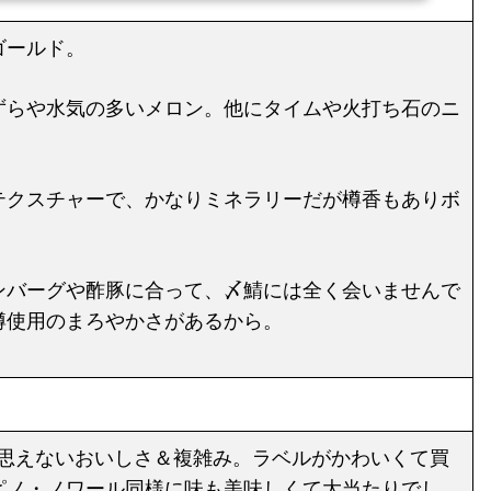
るために樽香は少なめだが、果実味がより感じられるようになる。なお、
樽の約60％は自己所有する森のオークを使用。すごい。ワインによって
使用比率変動。残りはフレンチオーク。ファルツのオークは年輪が詰まっ
ゴールド。
ていて良質とのこと。2008年以降は無濾過、ノ...
ずらや水気の多いメロン。他にタイムや火打ち石のニ
テクスチャーで、かなりミネラリーだが樽香もありボ
ンバーグや酢豚に合って、〆鯖には全く会いませんで
樽使用のまろやかさがあるから。
は思えないおいしさ＆複雑み。ラベルがかわいくて買
ピノ・ノワール同様に味も美味しくて大当たりでし