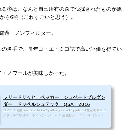
れる樽は、なんと自己所有の森で伐採されたものが原
割から6割（これすごいと思う）。
無濾過・ノンフィルター。
ルの名手で、長年ゴ・エ・ミヨ誌で高い評価を得てい
ノ・ノワールが美味しかった。
フリードリッヒ ベッカー シュペートブルグン
ダー ドッペルシュテック QbA 2016
ワインの名前Friedrich Becker Spatburgunder Doppelstuck生産地ドイツ
／ファルツ収穫年（ヴィンテージ）2016品種ピノ・ノワール（シュペー
トブルグンダー）アルコール度数13.5％特徴通常は225Lの小樽でワイン
を熟成するが、これは2400L大樽（ドッペルシュテック）で熟成されてい