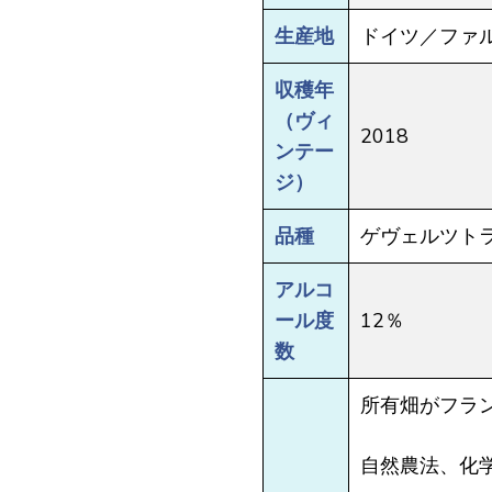
生産地
ドイツ／ファ
収穫年
（ヴィ
2018
ンテー
ジ）
品種
ゲヴェルツトラ
アルコ
ール度
12％
数
所有畑がフラ
自然農法、化