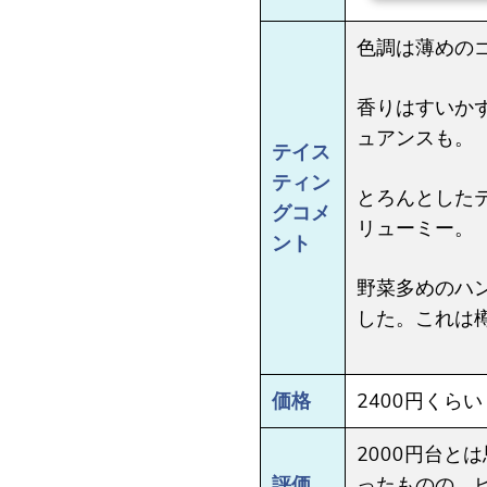
色調は薄めの
香りはすいか
ュアンスも。
テイス
ティン
とろんとした
グコメ
リューミー。
ント
野菜多めのハ
した。これは
価格
2400円くらい
2000円台と
評価
ったものの、