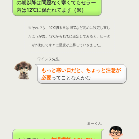
の朝以降は問題なく寒くてもセラー
内は12℃に保たれてます（※）
※
それでも、
10
℃
切る日は
15
℃
など高めに設定し直し
たほうが吉。
12
℃
から
15
℃
に設定してみると、ヒータ
ーが作動してすぐに温度が上昇していきました。
ワインヌ先生
もっと寒い日だと、ちょっと注意が
必要
ってことなんかな
まーくん