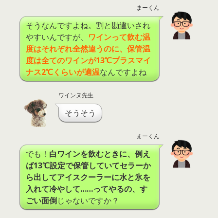
まーくん
そうなんですよね。割と勘違いされ
やすいんですが、
ワインって飲む温
度はそれぞれ全然違うのに、保管温
度は全てのワインが
13
℃
プラスマイ
ナス
2
℃
くらいが適温
なんですよね
ワインヌ先生
そうそう
まーくん
でも！
白ワインを飲むときに、例え
ば13℃設定で保管していてセラーか
ら出してアイスクーラーに水と氷を
入れて冷やして……ってやるの、す
ごい面倒
じゃないですか？