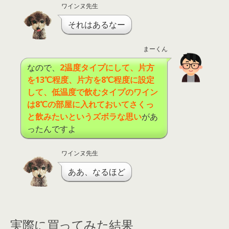
ワインヌ先生
それはあるなー
まーくん
なので、
2
温度タイプにして、片方
を
13
℃
程度、片方を
8
℃
程度に設定
して、低温度で飲むタイプのワイン
は
8
℃
の部屋に入れておいてさくっ
と飲みたいというズボラな思い
があ
ったんですよ
ワインヌ先生
ああ、なるほど
実際に買ってみた結果