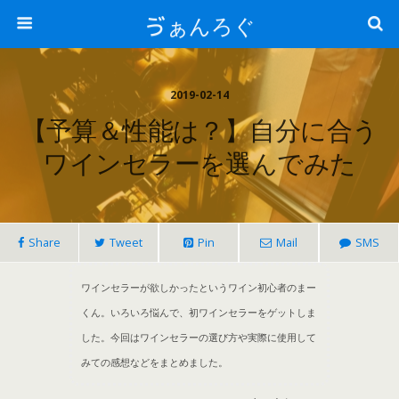
ゔぁんろぐ
2019-02-14
【予算＆性能は？】自分に合う
ワインセラーを選んでみた
Share
Tweet
Pin
Mail
SMS
ワインセラーが欲しかったというワイン初心者のまー
くん。いろいろ悩んで、初ワインセラーをゲットしま
した。今回はワインセラーの選び方や実際に使用して
みての感想などをまとめました。