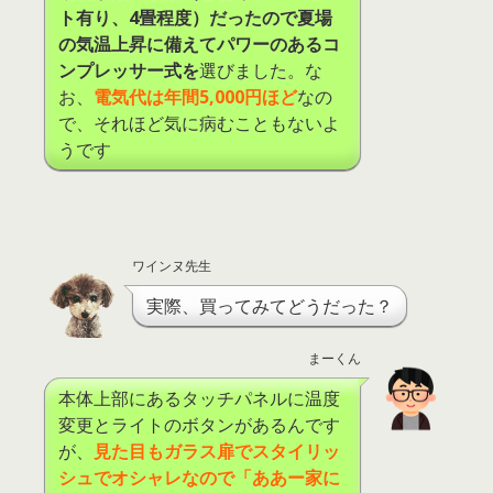
ト有り、4畳程度）だったので夏場
の気温上昇に備えてパワーのあるコ
ンプレッサー式を
選びました。な
お、
電気代は年間
5,000
円ほど
なの
で、それほど気に病むこともないよ
うです
ワインヌ先生
実際、買ってみてどうだった？
まーくん
本体上部にあるタッチパネルに温度
変更とライトのボタンがあるんです
が、
見た目もガラス扉でスタイリッ
シュでオシャレなので「ああー家に