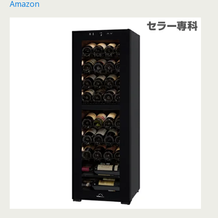
Amazon
【
マ
ラ
ソ
ン
中
最
大
7
7
7
円
ク
ー
ポ
ン
】
送
料
無
料
・
設
置
料
無
料
フ