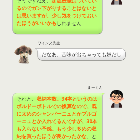
そうですねえ、
加温機能はついてい
るのでガン下がりすることはないと
は思いますが、少し気をつけておい
たほうがいいかも
しれません
ワインヌ先生
だなあ、苦味が出ちゃっても嫌だし
まーくん
それと、
収納本数。
34
本というのは
ボルドーボトルでの換算なので、既
に太めのシャンパーニュとかブルゴ
ーニュとか入れてるんですが、
30
本
も入らない予感。もう少し多めの収
納を買ったほうが良かったかな
、と