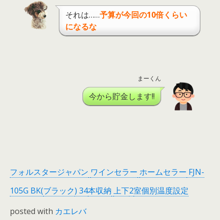
それは……
予算が今回の
10
倍くらい
になるな
まーくん
今から貯金します!!
フォルスタージャパン
ワインセラー
ホームセラー
FJN-
105G BK(
ブラック
) 34
本収納
上下
2
室個別温度設定
posted with
カエレバ