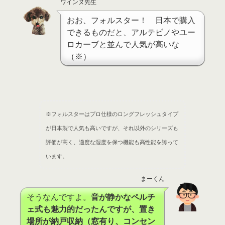
ワインヌ先生
おお、フォルスター！ 日本で購入
できるものだと、アルテビノやユー
ロカーブと並んで人気が高いな
（※）
※
フォルスターはプロ仕様のロングフレッシュタイプ
が日本製で人気も高いですが、それ以外のシリーズも
評価が高く、適度な湿度を保つ機能も高性能を誇って
います。
まーくん
そうなんですよ。
音が静かなペルチ
ェ式も魅力的だったんですが、置き
場所が納戸収納（窓有り、コンセン