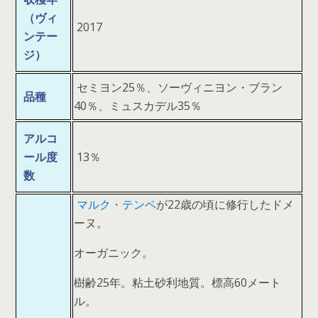
（ヴィ
2017
ンテー
ジ）
セミヨン25％、ソーヴィニヨン・ブラン
品種
40％、ミュスカデル35％
アルコ
ール度
13％
数
マルク・テンペ
が22歳の頃に修行したドメ
ーヌ。
オーガニック。
樹齢25年。粘土砂利地質。標高60メート
ル。