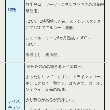
自生酵母、ソーヴィニヨンブラウのみ培養酵
特徴
母使用。
12℃で12時間醸した後、ステンレスタンク
にて17℃でアルコール発酵。
シュール・リーで6カ月熟成（16℃～
18℃）。
濾過あり、無清澄。
黄色み強めの輝きあるイエロー。
まったりリンゴ、カリン、ドライマンゴー、
キンモクセイ、和ナシ、はちみつ、ゴールデ
ンキウイ、春菊の風味。
少し苦みがあるが美味しい。
テイス
ティン