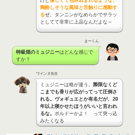
けど
優しくて包み込まれるような、
陶酔しそうな風味と舌触りに感動す
る
ぜ。タンニンがなめらかでサラッ
としてて非常に上品なんだよな～
まーくん
特級畑のミュジニー
はどんな感じで
すか？
ワインヌ先生
ミュジニーは格が違う。
際限なくど
こまでも香りが広がってって圧倒さ
れる。ヴォギュエとか有名だが、20
年以上寝かせたほうがいいと言われ
るな。
ボルドーかよ！ って突っ込
みたくなる