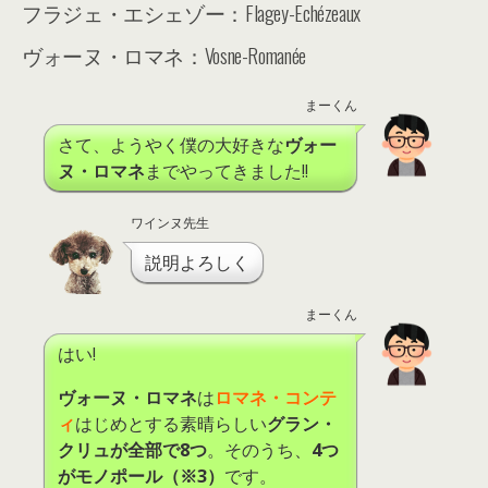
フラジェ・エシェゾー：Flagey-Echézeaux
ヴォーヌ・ロマネ：Vosne-Romanée
まーくん
さて、ようやく僕の大好きな
ヴォー
ヌ・ロマネ
までやってきました!!
ワインヌ先生
説明よろしく
まーくん
はい!
ヴォーヌ・ロマネ
は
ロマネ・コンテ
ィ
はじめとする素晴らしい
グラン・
クリュが全部で8つ
。そのうち、
4つ
がモノポール（※3）
です。