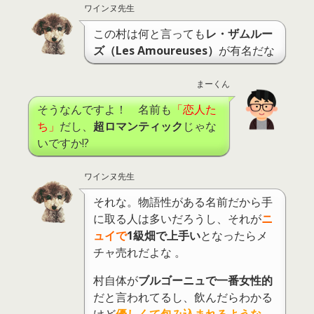
ワインヌ先生
この村は何と言っても
レ・ザムルー
ズ（Les Amoureuses）
が有名だな
まーくん
そうなんですよ！ 名前も
「恋人た
ち」
だし、
超ロマンティック
じゃな
いですか!?
ワインヌ先生
それな。物語性がある名前だから手
に取る人は多いだろうし、それが
ニ
ュイで
1級畑で上手い
となったらメ
チャ売れだよな 。
村自体が
ブルゴーニュで一番女性的
だと言われてるし、飲んだらわかる