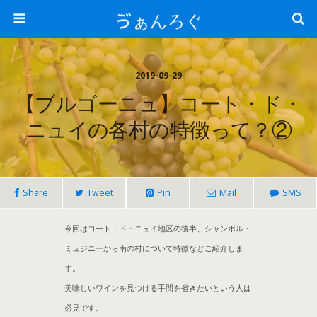
ゔぁんろぐ
2019-09-29
【ブルゴーニュ】コート・ド・
ニュイの各村の特徴って？②
Share
Tweet
Pin
Mail
SMS
今回はコート・ド・ニュイ地区の後半、シャンボル・
ミュジニーから南の村について特徴などご紹介しま
す。
美味しいワインを見つける手間を省きたいという人は
必見です。