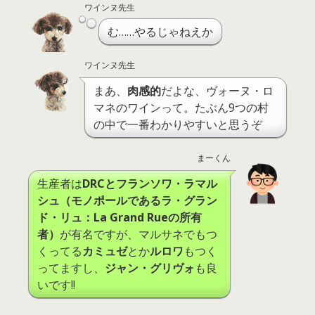
ワインヌ先生
む……やるじゃねえか
ワインヌ先生
まあ、
肉感的
だよな、ヴォーヌ・ロ
マネのワインって。たぶん9つの村
の中で一番わかりやすいと思うぞ
まーくん
生産者は
DRCとフランソワ・ラマル
シュ（モノポールであるラ・グラン
ド・リュ：La Grand Rueの所有
者）
が有名ですが、マルサネでもつ
くってる
カミュゼ
とか
ルロワ
もつく
ってますし、
ジャン・グリヴォ
も良
いです!!