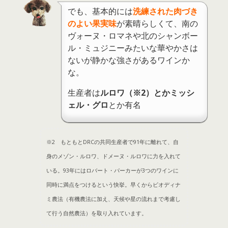
でも、基本的には
洗練された肉づき
のよい果実味
が素晴らしくて、南の
ヴォーヌ・ロマネや北のシャンボー
ル・ミュジニーみたいな華やかさは
ないが静かな強さがあるワインか
な。
生産者は
ルロワ（※2）とかミッシ
ェル・グロ
とか有名
※2 もともとDRCの共同生産者で91年に離れて、自
身のメゾン・ルロワ、ドメーヌ・ルロワに力を入れて
いる。93年にはロバート・パーカーが3つのワインに
同時に満点をつけるという快挙。早くからビオディナ
ミ農法（有機農法に加え、天候や星の流れまで考慮し
て行う自然農法）を取り入れています。