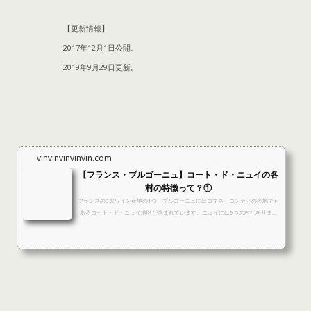
【更新情報】
2017年12月1日公開。
2019年9
月29日更新。
vinvinvinvinvin.com
【フランス・ブルゴーニュ】コート・ド・ニュイの各
村の特徴って？①
フランスの3大ワイン産地の1つ、ブルゴーニュにはロマネ・コンティの産地でも
あるコート・ド・ニュイ地区が含まれています。ニュイには9つの村があります
が、今回はその村特徴を簡単にご紹介したいと思います。 コート・ド・ニュイ地
区ブルゴーニュはフランス北東部、どっちかって言うと中央東に位置するワイン
銘醸地だけど、コート・ド・ニュイはその中でも北からいくとシャブリとグラ
ン・オーセロワ地区（※1）の次にある最上の赤ワインをつくる土地として有
名。ニュイって赤ワインが約90％なんだと ※1 シャブリは白ワイ...