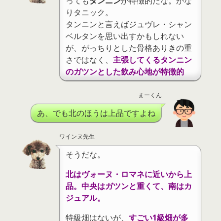
っても
タンニン
が特徴的だな。かな
りタニック。
タンニンと言えばジュヴレ・シャン
ベルタンを思い出すかもしれない
が、がっちりとした骨格ありきの重
さではなく、
主張してくるタンニン
のガツンとした飲み心地が特徴的
まーくん
あ、でも北のほうは上品ですよね
ワインヌ先生
そうだな。
北はヴォーヌ・ロマネに近いから上
品。中央はガツンと重くて、南はカ
ジュアル。
特級畑はないが、
すごい1級畑が多