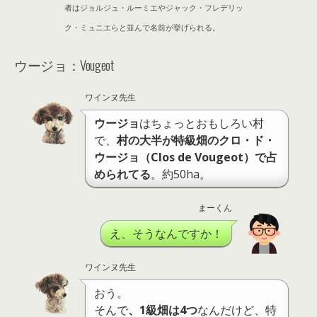
者はジョルジュ・ルーミエやジャック・フレデリッ
ク・ミュニエらと並んで名前が挙げられる。
ウージョ：Vougeot
ワインヌ先生
ウージョ
はちょっとおもしろい村
で、
村の大半が特級畑のクロ・ド・
ウージョ（Clos de Vougeot）で占
められてる
。約50ha。
まーくん
え、そうなんですか！
ワインヌ先生
おう。
そんで
、1級畑は4つ
なんだけど、特