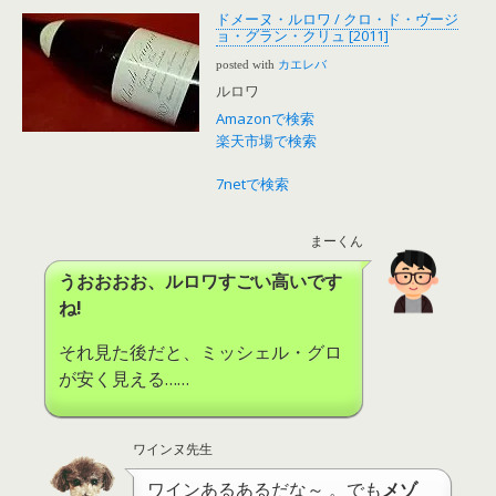
ドメーヌ・ルロワ / クロ・ド・ヴージ
ョ・グラン・クリュ [2011]
posted with
カエレバ
ルロワ
Amazonで検索
楽天市場で検索
7netで検索
まーくん
うおおおお、ルロワすごい高いです
ね!
それ見た後だと、ミッシェル・グロ
が安く見える……
ワインヌ先生
ワインあるあるだな～ 。でも
メゾ