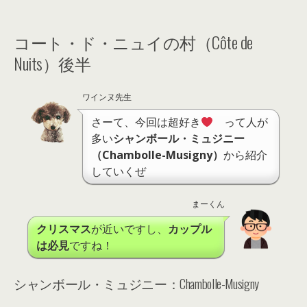
コート・ド・ニュイの村（Côte de
Nuits）後半
ワインヌ先生
さーて、今回は超好き
って人が
多い
シャンボール・ミュジニー
（Chambolle-Musigny）
から紹介
していくぜ
まーくん
クリスマス
が近いですし、
カップル
は必見
ですね！
シャンボール・ミュジニー：Chambolle-Musigny