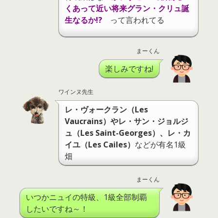
くあって近い将来グラン・クリュ誕
生なるか!?
って言われてる
まーくん
楽しみですね!
ワインヌ先生
レ・ヴォークラン（Les
Vaucrains）やレ・サン・ジョルジ
ュ（Les Saint-Georges）、レ・カ
イユ（Les Cailes）
などが有名1級
畑
まーくん
いつかニュイの特級、1級全部制覇
したいですね～！