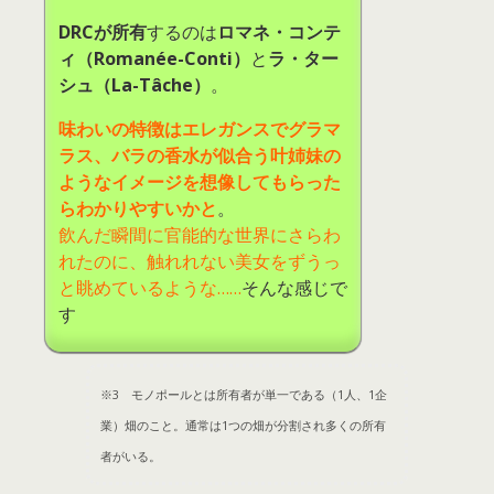
DRCが所有
するのは
ロマネ・コンテ
ィ（Romanée-Conti）
と
ラ・ター
シュ（La-Tâche）
。
味わいの特徴はエレガンスでグラマ
ラス、バラの香水が似合う叶姉妹の
ようなイメージを想像してもらった
らわかりやすいかと
。
飲んだ瞬間に官能的な世界にさらわ
れたのに、触れれない美女をずうっ
と眺めているような……
そんな感じで
す
※3 モノポールとは所有者が単一である（1人、1企
業）畑のこと。通常は1つの畑が分割され多くの所有
者がいる。