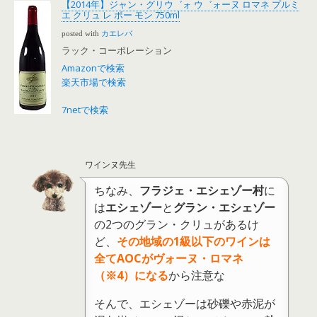
【2014年】ジャン・グリウ゛ォ ウ゛ォーヌ ロマネ プルミ
エ クリュ レ ボー モン 750ml
posted with
カエレバ
ラック・コーポレーション
Amazonで検索
楽天市場で検索
7netで検索
ワインヌ先生
ちなみ、
フラジェ・エシェゾー村
に
は
エシェゾー
と
グラン・エシェゾー
の2つのグラン・クリュがあるけ
ど、
その地域の1級以下のワインは
全てAOCがヴォーヌ・ロマネ
（※4）になる
から注意な
そんで、エシェゾーは砂礫や赤泥が