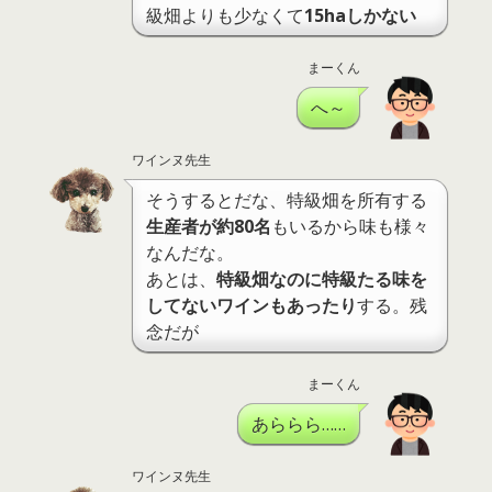
級畑よりも少なくて
15haしかない
まーくん
へ～
ワインヌ先生
そうするとだな、特級畑を所有する
生産者が約80名
もいるから味も様々
なんだな。
あとは、
特級畑なのに特級たる味を
してないワインもあったり
する。残
念だが
まーくん
あららら……
ワインヌ先生