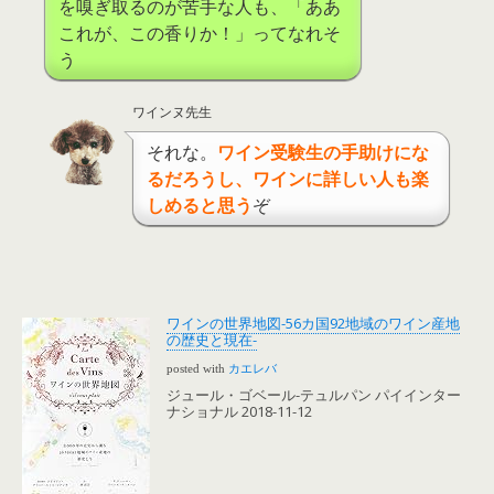
を嗅ぎ取るのが苦手な人も、「ああ
これが、この香りか！」ってなれそ
う
ワインヌ先生
それな。
ワイン受験生の手助けにな
るだろうし、ワインに詳しい人も楽
しめると思う
ぞ
ワインの世界地図-56カ国92地域のワイン産地
の歴史と現在-
posted with
カエレバ
ジュール・ゴベール-テュルパン パイインター
ナショナル 2018-11-12