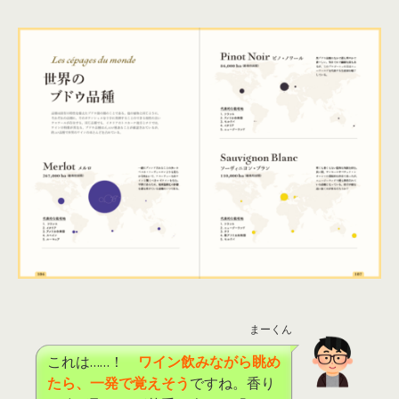
まーくん
これは……！
ワイン飲みながら眺め
たら、一発で覚えそう
ですね。香り