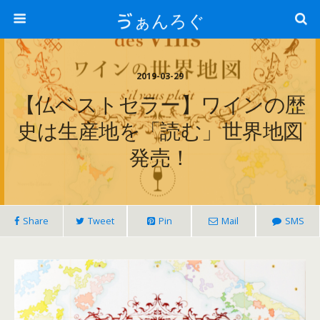
ゔぁんろぐ
2019-03-29
【仏ベストセラー】ワインの歴
史は生産地を「読む」世界地図
発売！
Share
Tweet
Pin
Mail
SMS