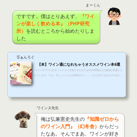
まーくん
ですです。僕はとりあえず、
『ワイ
ンが楽しく飲める本』（PHP研究
所）
を読むところから始めたりしま
した
ゔぁんろぐ
【本】ワイン通になれちゃうオススメワイン本6選
ワインのプロであるソムリエに合格するためには300時間以上の勉強が必要とさ
れています。でも、忙しいしそんな時間はない……。そんな方にぜひおすすめした
い、手っ取り早くワイン通になれてしまう3冊をご紹介したいと思います。【更
新情報】 2017年11月27日公開。 2019年7月22日更新。 ワイン初級者にオスス
メ『ワインが楽しく飲める本』 さて、今回は僕のオススメ本から行ってみましょ
う！！ 『ワインが楽しく飲める本』です 日本ソムリエ協会元副会長・原子嘉継
さんが監修してるんだな そうなんです。だから基礎的な知識プラ...
ワインヌ先生
俺は弘兼憲史先生の
『知識ゼロから
のワイン入門』（幻冬舎）
からだっ
たなあ。そんでまあ、ワインが好き