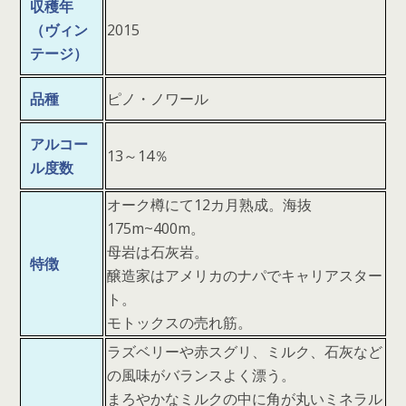
収穫年
（ヴィン
2015
テージ）
品種
ピノ・ノワール
アルコー
13～14％
ル度数
オーク樽にて12カ月熟成。海抜
175m~400m。
母岩は石灰岩。
特徴
醸造家はアメリカのナパでキャリアスター
ト。
モトックスの売れ筋。
ラズベリーや赤スグリ、ミルク、石灰など
の風味がバランスよく漂う。
まろやかなミルクの中に角が丸いミネラル