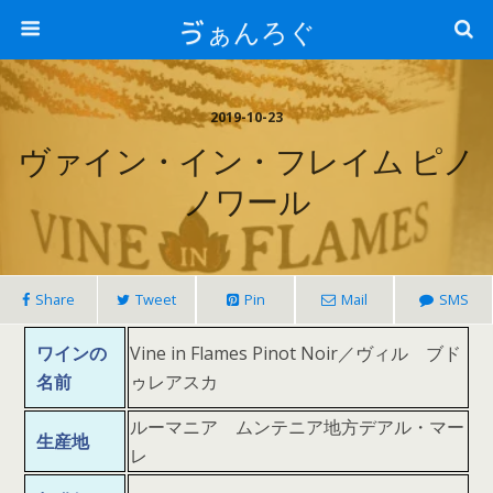
ゔぁんろぐ
2019-10-23
ヴァイン・イン・フレイム ピノ
ノワール
Share
Tweet
Pin
Mail
SMS
ワインの
Vine in Flames Pinot Noir／ヴィル ブド
名前
ゥレアスカ
ルーマニア ムンテニア地方デアル・マー
生産地
レ