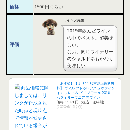
価格
1500円くらい
ワインヌ先生
2019年飲んだワイン
の中でベスト。超美味
評価
しい。
なお、同じワイナリー
のシャルドネもかなり
美味しい。
【あす楽】【よりどり6本以上送料無
料】 ヴィル ブドゥレアスカ ヴァイン
イン フレイム ピノ ノワール 2018
750ml ルーマニア 赤ワイン
価格：1320円（税込、送料別)
(2020/6/19時点)