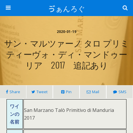
ゔぁんろぐ
2020-01-19
サン・マルツァーノ タロ プリミ
ティーヴォ・ディ・マンドゥー
リア 2017 追記あり
Share
Tweet
Pin
Mail
SMS
ワイ
San Marzano Talò Primitivo di Manduria
ンの
2017
名前