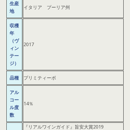
生産
イタリア プーリア州
地
収穫
年
（ヴ
2017
ィン
テー
ジ）
品種
プリミティーボ
アル
コー
14％
ル度
数
『リアルワインガイド』旨安大賞2019