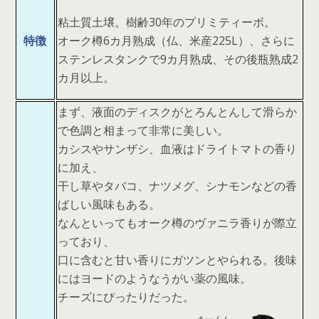
粘土質土壌。樹齢30年のプリミティーボ。
特徴
オーク樽6カ月熟成（仏、米産225L）、さらに
ステンレスタンクで9カ月熟成、その後瓶熟成2
カ月以上。
まず、液面のディスクがとろんとんして滑らか
で色調と相まって非常に美しい。
カシスやサンザシ、血液はドライトマトの香り
に加え、
干し草やタバコ、ナツメグ、シナモンなどの香
ばしい風味もある。
なんといってもオーク樽のヴァニラ香りが際立
っており、
口に含むと甘い香りにガツンとやられる。後味
にはヨードのようなうがい薬の風味。
チーズにぴったりだった。