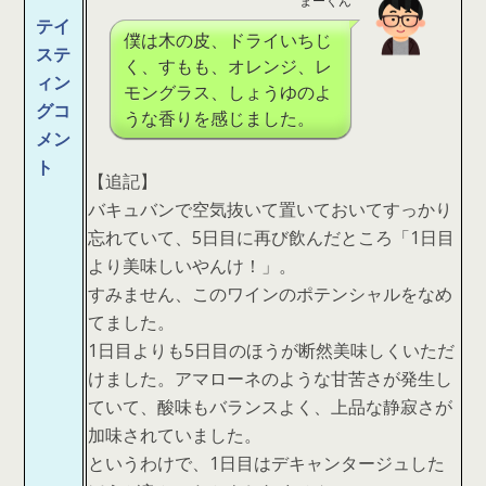
まーくん
テイ
僕は木の皮、ドライいちじ
ステ
く、すもも、オレンジ、レ
ィン
モングラス、しょうゆのよ
グコ
うな香りを感じました。
メン
ト
【追記】
バキュバンで空気抜いて置いておいてすっかり
忘れていて、5日目に再び飲んだところ「1日目
より美味しいやんけ！」。
すみません、このワインのポテンシャルをなめ
てました。
1日目よりも5日目のほうが断然美味しくいただ
けました。アマローネのような甘苦さが発生し
ていて、酸味もバランスよく、上品な静寂さが
加味されていました。
というわけで、1日目はデキャンタージュした