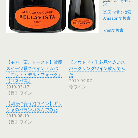
posted with
カエレ
バ
楽天市場で検索
Amazonで検索
7netで検索
【モカ、栗、トースト】濃厚
【アウトドア】花見で赤いス
スイーツ系スペイン・カバ
パークリングワイン飲んでみ
「ニット・デル・フォック」
た
【コスパ高】
2019-04-07
2019-03-17
珍ワイン
【旨】ワイン
【刺身に合う泡ワイン】ギリ
シャのパランガ飲んでみた
2019-08-10
【旨】ワイン