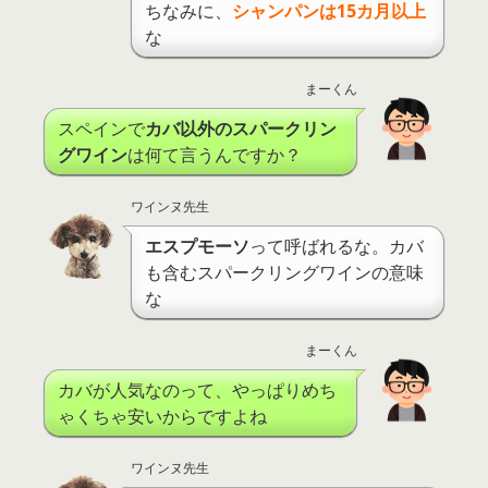
ちなみに、
シャンパンは15カ月以上
な
まーくん
スペインで
カバ以外のスパークリン
グワイン
は何て言うんですか？
ワインヌ先生
エスプモーソ
って呼ばれるな。カバ
も含むスパークリングワインの意味
な
まーくん
カバが人気なのって、やっぱりめち
ゃくちゃ安いからですよね
ワインヌ先生