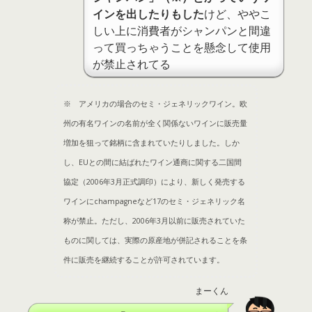
インを出したりもした
けど、ややこ
しい上に消費者がシャンパンと間違
って買っちゃうことを懸念して使用
が禁止されてる
※ アメリカの場合のセミ・ジェネリックワイン。欧
州の有名ワインの名前が全く関係ないワインに販売量
増加を狙って銘柄に含まれていたりしました。しか
し、EUとの間に結ばれたワイン通商に関する二国間
協定（2006年3月正式調印）により、新しく発売する
ワインにchampagneなど17のセミ・ジェネリック名
称が禁止。ただし、2006年3月以前に販売されていた
ものに関しては、実際の原産地が併記されることを条
件に販売を継続することが許可されています。
まーくん