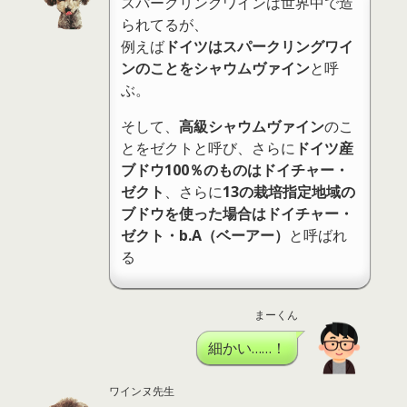
スパークリングワインは世界中で造
られてるが、
例えば
ドイツはスパークリングワイ
ンのことをシャウムヴァイン
と呼
ぶ。
そして、
高級シャウムヴァイン
のこ
とをゼクトと呼び、さらに
ドイツ産
ブドウ100％のものはドイチャー・
ゼクト
、さらに
13の栽培指定地域の
ブドウを使った場合はドイチャー・
ゼクト・b.A（ベーアー）
と呼ばれ
る
まーくん
細かい……！
ワインヌ先生