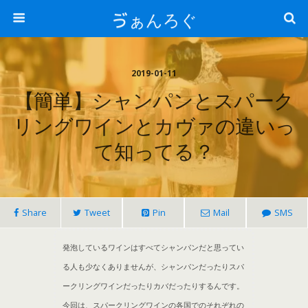
ゔぁんろぐ
2019-01-11
【簡単】シャンパンとスパーク
リングワインとカヴァの違いっ
て知ってる？
Share
Tweet
Pin
Mail
SMS
発泡しているワインはすべてシャンパンだと思ってい
る人も少なくありませんが、シャンパンだったりスパ
ークリングワインだったりカバだったりするんです。
今回は、スパークリングワインの各国でのそれぞれの