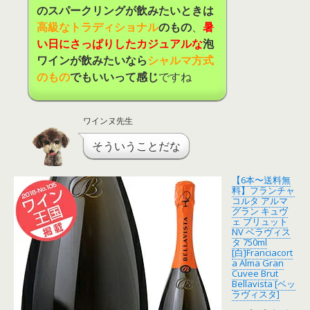
のスパークリングが飲みたいときは
高級なトラディショナル
のもの
、
暑
い日にさっぱりしたカジュアルな
泡
ワインが飲みたいなら
シャルマ方式
のもの
でもいいって感じ
ですね
ワインヌ先生
そういうことだな
【6本〜送料無
料】フランチャ
コルタ アルマ
グラン キュヴ
ェ ブリュット
NV ベラヴィス
タ 750ml
[白]Franciacort
a Alma Gran
Cuvee Brut
Bellavista [ベッ
ラヴィスタ]