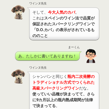
ワインヌ先生
そして、
今大人気のカバ
。
これは
スペインのワイン法で品質が
保証されたスパークリングワインで
「D.O.カバ」の表示がされているも
ののこと
まーくん
あ、たしかに書いてありますね！
ワインヌ先生
シャンパンと同じく
瓶内二次発酵の
トラディショナル方式でつくられた
高級スパークリングワイン
だな。
使っていい品種が決まってて、さら
に9カ月以上の瓶内熟成期間が法律
で決まってる
。