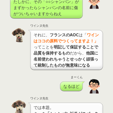
たしかに、その「○○シャンパン」が
まずかったらシャンパンの名前に傷
がついちゃいますからねえ
ワインヌ先生
それに、
フランスのAOC
は「
ワイン
はココの原料でつくってますよ！」
ってことを
明記して保証することで
品質を保持するもの
だから、
他国に
名前使われちゃうとせっかく頑張っ
て統制したものが無意味になる
まーくん
なるほど
ワインヌ先生
では本題。