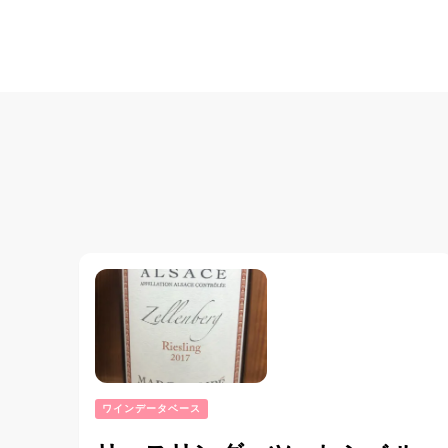
ナ
ビ
ゲ
ー
シ
ョ
ン
ワインデータベース