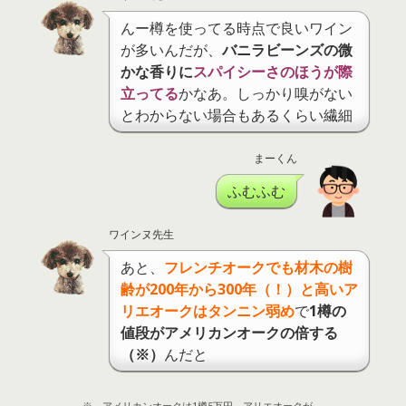
んー樽を使ってる時点で良いワイン
が多いんだが、
バニラビーンズの微
かな香りに
スパイシーさのほうが際
立ってる
かなあ。しっかり嗅がない
とわからない場合もあるくらい繊細
まーくん
ふむふむ
ワインヌ先生
あと、
フレンチオークでも材木の樹
齢が200年から300年（！）と高いア
リエオークはタンニン弱め
で
1樽の
値段がアメリカンオークの倍する
（※）
んだと