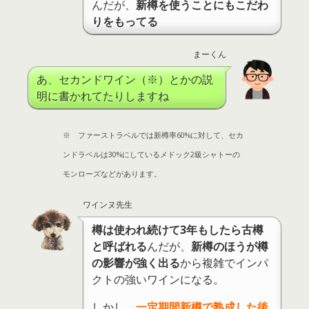
んだが、
新樽を使うことにもこだわ
りをもってる
まーくん
あ、セカンドワイン（※）とかの説
明に書かれてたりしますね
※ ファーストラベルでは新樽率60%に対して、セカ
ンドラベルは30%にしているメドック2級シャトーの
モンローズなどがあります。
ワインヌ先生
樽は使われ続けて3年もしたら古樽
と呼ばれる
んだが、
新樽のほうが樽
の影響が強く出る
から複雑でインパ
クトの強いワインになる。
しかし、
一定期間新樽で熟成した後