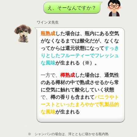
え、そーなんですか？
ワインヌ先生
瓶熟成
した場合は、瓶内にある空気
がなくなるまでは酸化だが、なくな
ってからは還元状態になって
すっき
りとしたフルーティーでフレッシュ
な風味
が生まれる（※）。
一方で、
樽熟成
した場合は
、
通気性
のある樽材の中で熟成させるから常
に空気に触れて酸化していく状態
で、
樽の香りも含まれて
バニラやト
ーストといったまろやかで乳製品的
な風味
が生まれる
※ シャンパンの場合は、滓とともに寝かせる瓶内熟