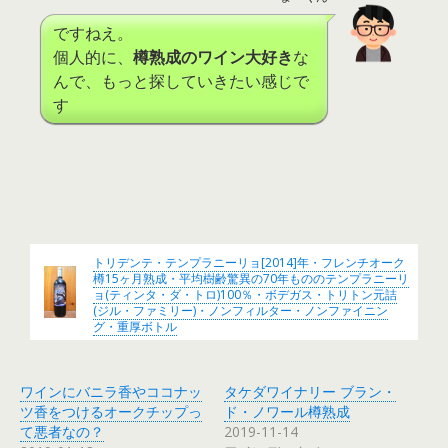
ですねえ。
個人的に、
樽熟成のワイン大好き
な
んで、もっと探していきたい感じで
す
トリデンテ・テンプラニーリョ[2014]年・フレンチオーク
樽15ヶ月熟成・平均樹齢驚異の70年もののテンプラニーリ
ョ(ティンタ・ダ・トロ)100％・ボデガス・トリトン元詰
(ジル・ファミリー)・ノンフィルター・ノンファイニン
グ・重厚ボトル
ワインにバニラ香やココナッ
タケダワイナリー ブラン・
ツ香をつけるオークチップっ
ド・ノワール樽熟成
て悪者なの？
2019-11-14