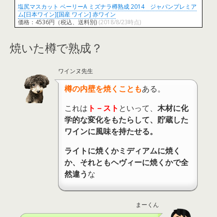
塩尻マスカット ベーリーA ミズナラ樽熟成 2014 ジャパンプレミア
ム[日本ワイン][国産 ワイン] 赤ワイン
価格：4536円（税込、送料別)
(2018/8/23時点)
焼いた樽で熟成？
ワインヌ先生
樽の内壁を焼くことも
ある。
これは
ト－スト
といって、
木材に化
学的な変化をもたらして、貯蔵した
ワインに風味を持たせる。
ライトに焼くかミディアムに焼く
か、それともヘヴィーに焼くかで全
然違う
な
まーくん