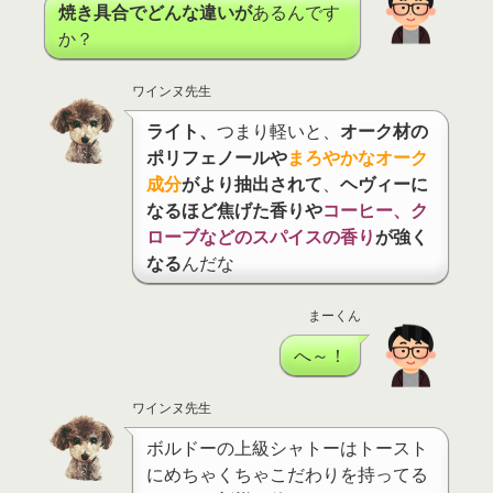
焼き具合でどんな違いが
あるんです
か？
ワインヌ先生
ライト、
つまり軽いと、
オーク材の
ポリフェノールや
まろやかなオーク
成分
がより抽出されて
、
ヘヴィーに
なるほど焦げた香りや
コーヒー、ク
ローブなどのスパイスの香り
が強く
なる
んだな
まーくん
へ～！
ワインヌ先生
ボルドーの上級シャトーはトースト
にめちゃくちゃこだわりを持ってる