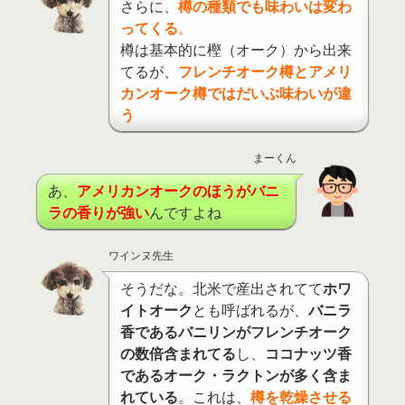
さらに、
樽の種類でも味わいは変わ
ってくる
。
樽は基本的に樫（オーク）から出来
てるが、
フレンチオーク樽とアメリ
カンオーク樽ではだいぶ味わいが違
う
まーくん
あ、
アメリカンオークのほうがバニ
ラの香りが強い
んですよね
ワインヌ先生
そうだな。北米で産出されてて
ホワ
イトオーク
とも呼ばれるが、
バニラ
香であるバニリンがフレンチオーク
の数倍含まれてる
し、
ココナッツ香
であるオーク・ラクトンが多く含ま
れている
。これは、
樽を乾燥させる