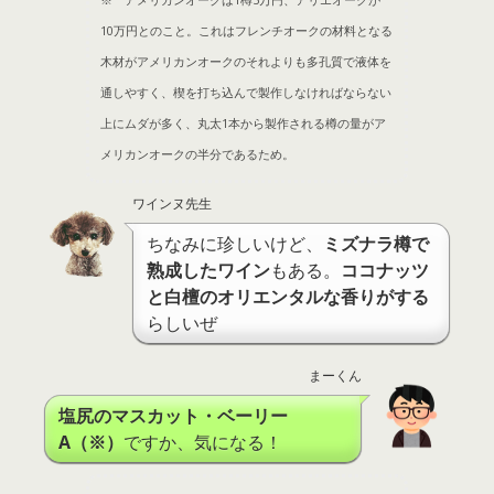
※ アメリカンオークは1樽5万円、アリエオークが
10万円とのこと
。これはフレンチオークの材料となる
木材がアメリカンオークのそれよりも多孔質で液体を
通しやすく、楔を打ち込んで製作しなければならない
上にムダが多く、丸太1本から製作される樽の量がア
メリカンオークの半分であるため。
ワインヌ先生
ちなみに珍しいけど、
ミズナラ樽で
熟成したワイン
もある。
ココナッツ
と白檀のオリエンタルな香りがする
らしいぜ
まーくん
塩尻のマスカット・ベーリー
A（※）
ですか、気になる！