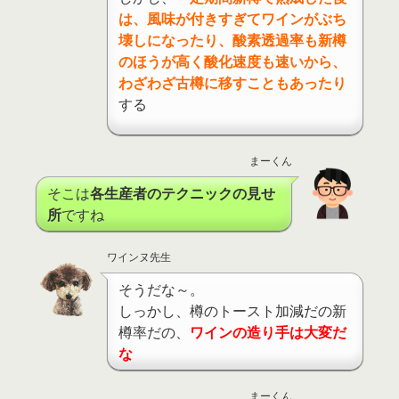
は、風味が付きすぎてワインがぶち
壊しになったり、酸素透過率も新樽
のほうが高く酸化速度も速いから、
わざわざ古樽に移すこともあったり
する
まーくん
そこは
各生産者のテクニックの見せ
所
ですね
ワインヌ先生
そうだな～。
しっかし、樽のトースト加減だの新
樽率だの、
ワインの造り手は大変だ
な
まーくん