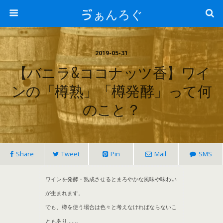
ゔぁんろぐ
2019-05-31
【バニラ&ココナッツ香】ワイ
ンの「樽熟」「樽発酵」って何
のこと？
Share
Tweet
Pin
Mail
SMS
ワインを発酵・熟成させるとまろやかな風味や味わい
が生まれます。
でも、樽を使う場合は色々と考えなければならないこ
ともあり……。