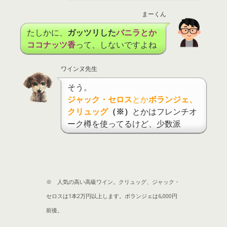
まーくん
たしかに、
ガッツリした
バニラとか
ココナッツ香
って、しないですよね
ワインヌ先生
そう。
ジャック・セロス
とか
ボランジェ、
クリュッグ
（※）
とかはフレンチオ
ーク樽を使ってるけど、少数派
※ 人気の高い高級ワイン。クリュッグ、ジャック・
セロスは1本2万円以上します。ボランジェは6,000円
前後。