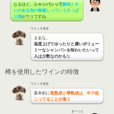
なるほど。
シャンパンって
酸味とキ
レのある泡の喉越しっていうさっぱ
り感
がウリですね
ワインヌ先生
まあな。
温度上げてゆったりと濃いボリュー
ミーなシャンパンを味わいたいって
人は少数なのかも
な
樽を使用したワインの特徴
ワインヌ先生
基本的に
瓶熟成と樽熟成は、中で起
こってることが違う
まーくん