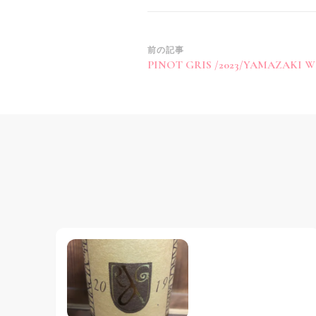
投
前の記事
PINOT GRIS /2023/YAMAZAKI 
稿
ナ
ビ
ゲ
ー
シ
ョ
ン