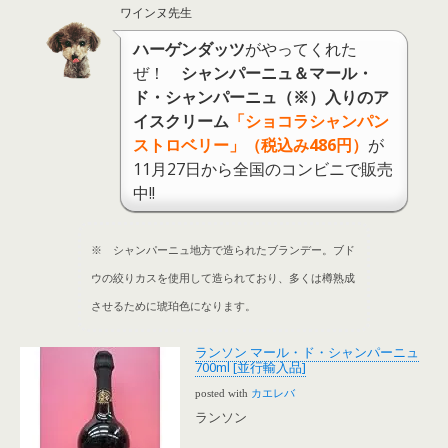
ワインヌ先生
ハーゲンダッツ
がやってくれた
ぜ！
シャンパーニュ＆マール・
ド・シャンパーニュ（※）入りのア
イスクリーム
「ショコラシャンパン
ストロベリー」（税込み486円）
が
11月27日から全国のコンビニで販売
中!!
※ シャンパーニュ地方で造られたブランデー。ブド
ウの絞りカスを使用して造られており、多くは樽熟成
させるために琥珀色になります。
ランソン マール・ド・シャンパーニュ
700ml [並行輸入品]
posted with
カエレバ
ランソン