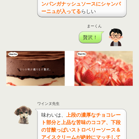
ンパンガナッシュソースにシャンパ
ーニュが入ってる
らしい
まーくん
贅沢！
ワインヌ先生
味わいは、
上段の濃厚なチョコレー
ト部分と上品な苦味のココア、下段
の甘酸っぱいストロベリーソース＆
アイスクリームが絶妙にマッチして