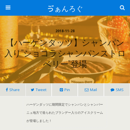
ゔぁんろぐ
2018-11-28
【ハーゲンダッツ】シャンパン
入り“ショコラシャンパンストロ
ベリー”登場
Share
Tweet
Pin
Mail
SMS
ハーゲンダッツに期間限定でシャンパンとシャンパー
ニュ地方で造られたブランデー入りのアイスクリーム
が登場しました！