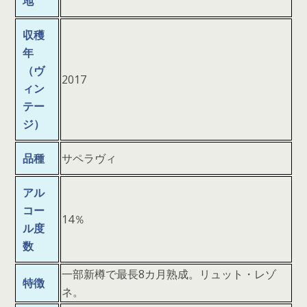
地
収穫
年
（ヴ
2017
ィン
テー
ジ）
品種
サペラヴィ
アル
コー
14％
ル度
数
一部新樽で最長8カ月熟成。リュット・レゾ
特徴
ネ。