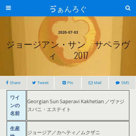
ゔぁんろぐ
2020-07-03
ジョージアン・サン サペラヴ
ィ 2017
Share
Tweet
Pin
Mail
SMS
ワイ
Georgian Sun Saperavi Kakhetian ／ヴァジ
ンの
スバニ・エステイト
名前
生産
ジョージア／カヘティ／ムクザニ