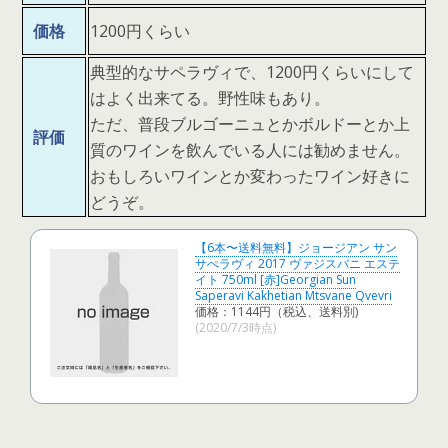
価格
1200円くらい
典型的なサペラヴィで、1200円くらいにして
はよく出来てる。野性味もあり。
ただ、普段ブルゴーニュとかボルドーとか上
評価
質のワインを飲んでいる人には勧めません。
おもしろいワインとか変わったワイン好きに
どうぞ。
【6本〜送料無料】ジョージアン サン
サぺラヴィ 2017 ヴァジスバニ エステ
イト 750ml [赤]Georgian Sun
Saperavi Kakhetian Mtsvane Qvevri
価格：1144円（税込、送料別)
(2020/7/3時点)