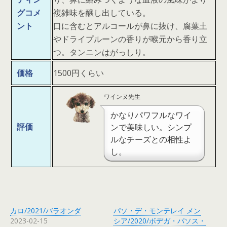
グコメ
複雑味を醸し出している。
ント
口に含むとアルコールが鼻に抜け、腐葉土
やドライプルーンの香りが喉元から香り立
つ。タンニンはがっしり。
価格
1500円くらい
ワインヌ先生
かなりパワフルなワイ
評価
ンで美味しい。シンプ
ルなチーズとの相性よ
し。
カロ/2021/バラオンダ
パソ・デ・モンテレイ メン
2023-02-15
シア/2020/ボデガ・パソス・