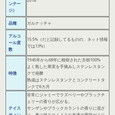
2018
ンテー
ジ）
品種
ガルナッチャ
アルコ
15.5%（だと記録してるものの、ネット情報
ール度
では13%）
数
1945年から68年に植樹された古樹100%
よく熟した果実を手摘みしステンレスタン
特徴
クで発酵
熟成はステンレスタンクとコンクリートタ
ンクで6カ月
非常にジャミーでラズベリーやブラックチ
ェリーの香りが広がる。
テイス
サンザシやブラックカラントの香りに混ざ
ティン
り、鼻に絡みつくような血液の風味がより