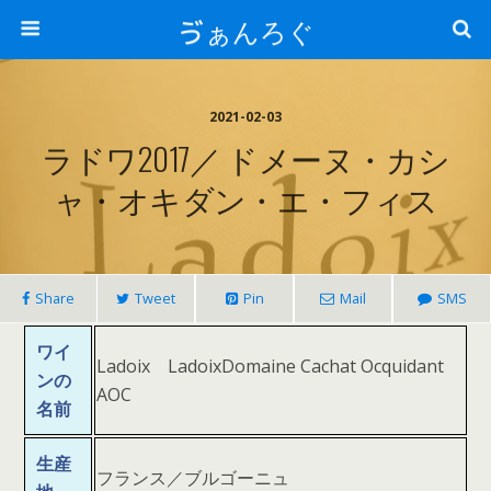
ゔぁんろぐ
2021-02-03
ラドワ2017／ ドメーヌ・カシ
ャ・オキダン・エ・フィス
Share
Tweet
Pin
Mail
SMS
ワイ
Ladoix LadoixDomaine Cachat Ocquidant
ンの
AOC
名前
生産
フランス／ブルゴーニュ