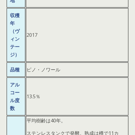
地
収穫
年
（ヴ
2017
ィン
テー
ジ）
品種
ピノ・ノワール
アル
コー
13.5％
ル度
数
平均樹齢は40年。
ステンレスタンクで発酵。熟成は樽で11カ