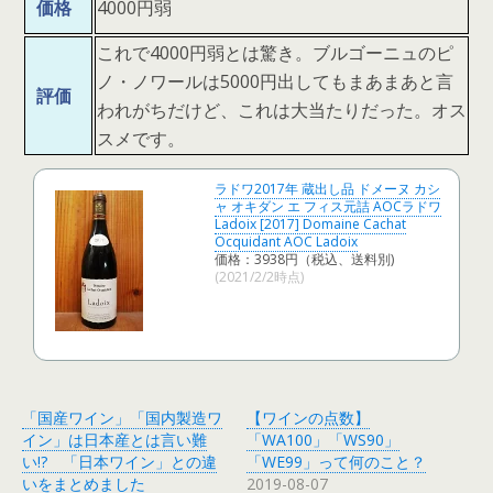
価格
4000円弱
これで4000円弱とは驚き。ブルゴーニュのピ
ノ・ノワールは5000円出してもまあまあと言
評価
われがちだけど、これは大当たりだった。オス
スメです。
ラドワ2017年 蔵出し品 ドメーヌ カシ
ャ オキダン エ フィス元詰 AOCラドワ
Ladoix [2017] Domaine Cachat
Ocquidant AOC Ladoix
価格：3938円（税込、送料別)
(2021/2/2時点)
「国産ワイン」「国内製造ワ
【ワインの点数】
イン」は日本産とは言い難
「WA100」「WS90」
い!? 「日本ワイン」との違
「WE99」って何のこと？
いをまとめました
2019-08-07