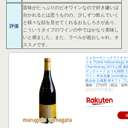
旨味がたっぷりのビオワインなので好き嫌いは
分かれるとは思うものの、少しずつ飲んでいく
と様々な顔を見せてくれるおもしろさがあり、
評価
こういうタイプのワインの中ではかなり美味し
いと感ました。また、ラベルが超おしゃれ。オ
ススメです。
イエローマジックワイナリ
ドネ 750ml Yellow Magic W
Chardonnay 2019 山形
デンウイーク おうち時間 
ワイン 外出自粛 zoom飲
飲み会 お歳暮 秋ギフト プ
価格：2750円（税込、送料
(2020/10/11時点)