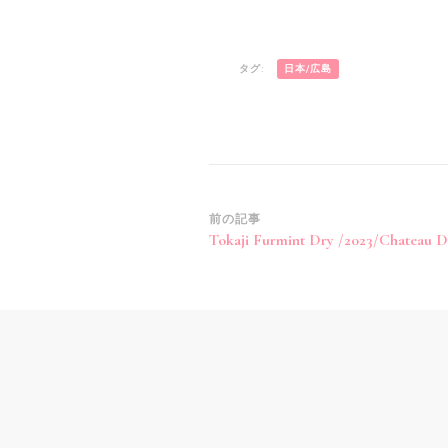
タグ:
日本/広島
投
前の記事
Tokaji Furmint Dry /2023/Chateau D
稿
ナ
ビ
ゲ
ー
シ
ョ