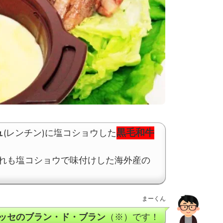
黒毛和牛
ュ
(レンチン)に塩コショウした
れも塩コショウで味付けした海外産の
まーくん
ッセのブラン・ド・ブラン
（※）です！