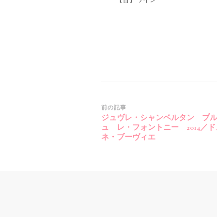
投
前の記事
ジュヴレ・シャンベルタン プ
稿
ュ レ・フォントニー 2014／
ナ
ネ・ブーヴィエ
ビ
ゲ
ー
シ
ョ