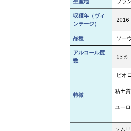
生産地
フラ
収穫年（ヴィ
2016
ンテージ）
品種
ソー
アルコール度
13％
数
ビオ
粘土質
特徴
ユーロ
ソムリ