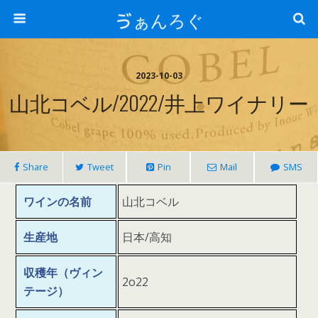
ゔぁんろぐ
2023-10-03
山北コベル/2022/井上ワイナリー
Share
Tweet
Pin
Mail
SMS
ワインの名前
山北コベル
生産地
日本/高知
収穫年（ヴィン
2o22
テージ）