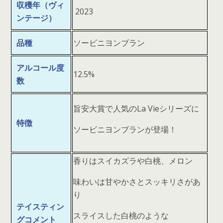
収穫年（ヴィ
2023
ンテージ）
品種
ソービニヨンブラン
アルコール度
12.5%
数
旨安大賞で人気のLa Vieシリーズに
特徴
ソービニヨンブランが登場！
香りはスイカズラや白桃、メロン
味わいは甘やかさとスッキリさがあ
り
テイスティン
スライスした白桃のような
グコメント