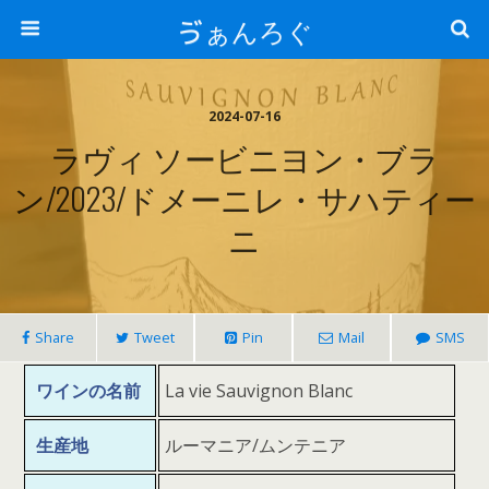
ゔぁんろぐ
2024-07-16
ラヴィ ソービニヨン・ブラ
ン/2023/ドメーニレ・サハティー
ニ
Share
Tweet
Pin
Mail
SMS
ワインの名前
La vie Sauvignon Blanc
生産地
ルーマニア/ムンテニア