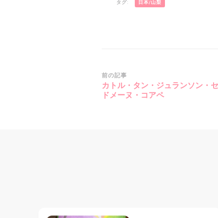
タグ:
日本/山梨
投
前の記事
カトル・タン・ジュランソン・セック
稿
ドメーヌ・コアペ
ナ
ビ
ゲ
ー
シ
ョ
ン